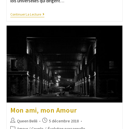
lois universelles qui dirigent…
Continuer La Lecture
Mon ami, mon Amour
Queen Belili
5 décembre 2018
Amour / Couple
/
Évolution personnelle