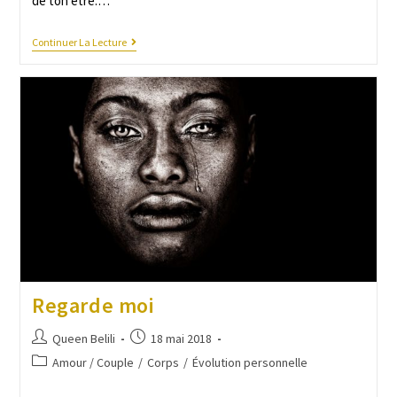
de ton être.…
Continuer La Lecture
Regarde moi
Queen Belili
18 mai 2018
Amour / Couple
/
Corps
/
Évolution personnelle