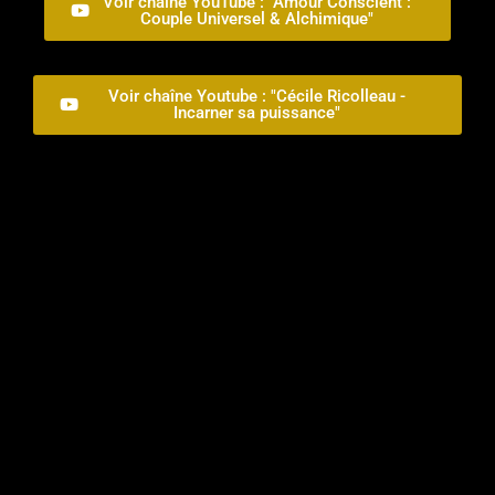
Voir chaîne YouTube : "Amour Conscient :
Couple Universel & Alchimique"
Voir chaîne Youtube : "Cécile Ricolleau -
Incarner sa puissance"