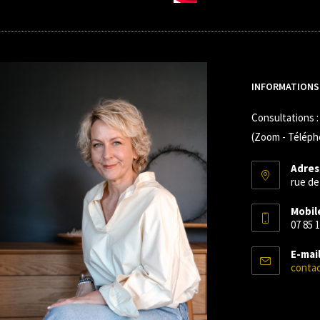
INFORMATIONS
Consultations :
(Zoom - Téléph
Adres
rue de
Mobile
07 85 1
E-mail
contac