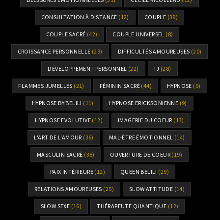
CONSULTATION À DISTANCE
(12)
COUPLE
(39)
COUPLE SACRÉ
(42)
COUPLE UNIVERSEL
(8)
CROISSANCE PERSONNELLE
(29)
DIFFICULTÉS AMOUREUSES
(20)
DÉVELOPPEMENT PERSONNEL
(22)
FJ
(28)
FLAMMES JUMELLES
(21)
FÉMININ SACRÉ
(44)
HYPNOSE
(9)
HYPNOSE BY BELILI
(11)
HYPNOSE ERICKSONIENNE
(9)
HYPNOSE EVOLUTIVE
(12)
IMAGERIE DU COEUR
(13)
L'ART DE L'AMOUR
(36)
MAL-ÊTRE ÉMOTIONNEL
(14)
MASCULIN SACRÉ
(38)
OUVERTURE DE COEUR
(19)
PAIX INTÉRIEURE
(12)
QUEEN BELILI
(29)
RELATIONS AMOUREUSES
(25)
SLOW ATTITUDE
(14)
SLOW SEXE
(16)
THÉRAPEUTE QUANTIQUE
(12)