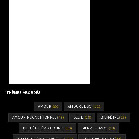
THÈMES ABORDÉS
AMOUR
(55)
AMOUR DE SOI
(31)
AMOUR INCONDITIONNEL
(42)
BELILI
(29)
BIEN-ÊTRE
(13)
BIEN-ÊTRE ÉMOTIONNEL
(39)
BIENVEILLANCE
(13)
BLESSURES ÉMOTIONNELLES
(31)
CECILE RICOLLEAU
(12)