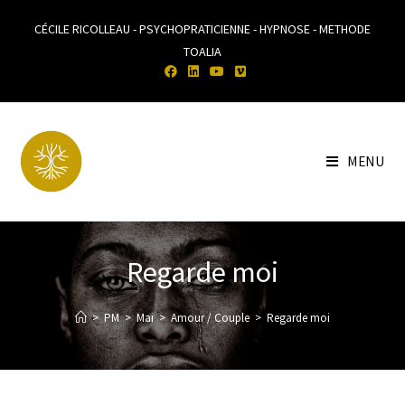
CÉCILE RICOLLEAU - PSYCHOPRATICIENNE - HYPNOSE - METHODE
TOALIA
MENU
Regarde moi
>
PM
>
Mai
>
Amour / Couple
>
Regarde moi