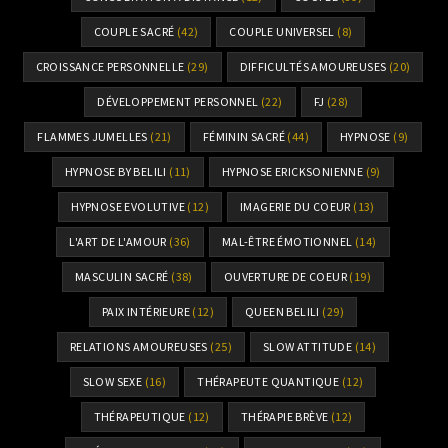
COUPLE SACRÉ
(42)
COUPLE UNIVERSEL
(8)
CROISSANCE PERSONNELLE
(29)
DIFFICULTÉS AMOUREUSES
(20)
DÉVELOPPEMENT PERSONNEL
(22)
FJ
(28)
FLAMMES JUMELLES
(21)
FÉMININ SACRÉ
(44)
HYPNOSE
(9)
HYPNOSE BY BELILI
(11)
HYPNOSE ERICKSONIENNE
(9)
HYPNOSE EVOLUTIVE
(12)
IMAGERIE DU COEUR
(13)
L'ART DE L'AMOUR
(36)
MAL-ÊTRE ÉMOTIONNEL
(14)
MASCULIN SACRÉ
(38)
OUVERTURE DE COEUR
(19)
PAIX INTÉRIEURE
(12)
QUEEN BELILI
(29)
RELATIONS AMOUREUSES
(25)
SLOW ATTITUDE
(14)
SLOW SEXE
(16)
THÉRAPEUTE QUANTIQUE
(12)
THÉRAPEUTIQUE
(12)
THÉRAPIE BRÈVE
(12)